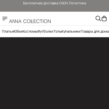
Бесплатная доставка ОЗОН Логистика
Здесь цены ниже, чем на: ОЗОН, ВБ, Яндекс маркет
Прямые продажи от ANNA COLLECTION
Платья
Юбки
Костюмы
Футболки
Топы
Купальники
Товары для дома
Официальный сайт бренда ANNA COLLECTION
Бесплатная доставка ОЗОН Логистика