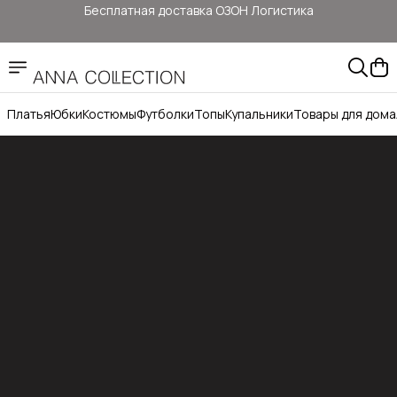
Бесплатная доставка ОЗОН Логистика
Здесь цены ниже, чем на: ОЗОН, ВБ, Яндекс маркет
Прямые продажи от ANNA Collection
Платья
Юбки
Костюмы
Футболки
Топы
Купальники
Товары для дома
Бесплатная доставка ОЗОН Логистика