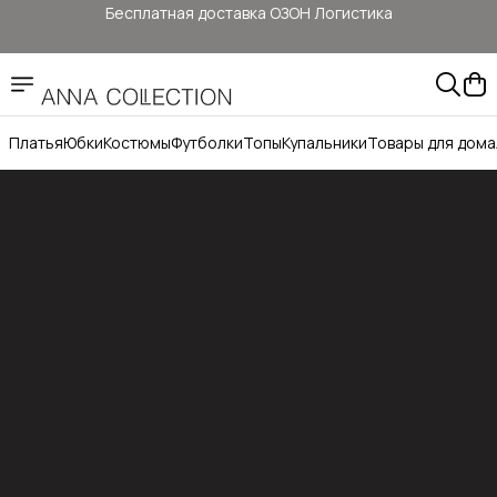
Бесплатная доставка ОЗОН Логистика
Здесь цены ниже, чем на: ОЗОН, ВБ, Яндекс маркет
Прямые продажи от ANNA COLLECTION
Платья
Юбки
Костюмы
Футболки
Топы
Купальники
Товары для дома
Официальный сайт бренда ANNA COLLECTION
Бесплатная доставка ОЗОН Логистика