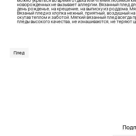
можно укрыться во время отдыха или чтения любимой кн
новорожденных не вызывает аллергии. Вязанный плед дл
день рожденье, на крещение, на выписку из роддома. Мя
Вязаный плед из хлопка нежный, приятный, воздушный на
окутав теплом и заботой. Мягкий вязанный плед всегда п
пледы высокого качества, не изнашиваются, не теряют цв
Плед
Подп