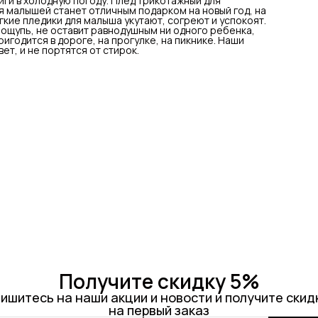
иги в холодную погоду. Плед трикотажный для
я малышей станет отличным подарком на новый год, на
гкие пледики для малыша укутают, согреют и успокоят.
 ощупь, не оставит равнодушным ни одного ребенка,
ригодится в дороге, на прогулке, на пикнике. Наши
ет, и не портятся от стирок.
Получите скидку 5%
ишитесь на наши акции и новости и получите скид
на первый заказ