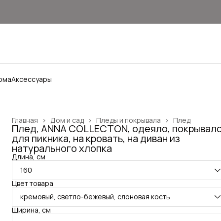
ома
Аксессуары
Главная
›
Дом и сад
›
Пледы и покрывала
›
Плед
Плед, ANNA COLLECTON, одеяло, покрывало
для пикника, на кровать, на диван из
натурального хлопка
Длина, см
160
Цвет товара
кремовый, светло-бежевый, слоновая кость
Ширина, см