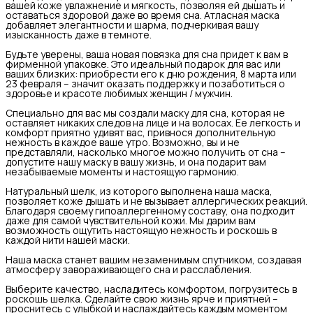
вашей коже увлажнение и мягкость, позволяя ей дышать и
оставаться здоровой даже во время сна. Атласная маска
добавляет элегантности и шарма, подчеркивая вашу
изысканность даже в темноте.
Будьте уверены, ваша новая повязка для сна придет к вам в
фирменной упаковке. Это идеальный подарок для вас или
ваших близких: приобрести его к дню рождения, 8 марта или
23 февраля – значит оказать поддержку и позаботиться о
здоровье и красоте любимых женщин / мужчин.
Специально для вас мы создали маску для сна, которая не
оставляет никаких следов на лице и на волосах. Ее легкость и
комфорт приятно удивят вас, привнося дополнительную
нежность в каждое ваше утро. Возможно, вы и не
представляли, насколько многое можно получить от сна –
допустите нашу маску в вашу жизнь, и она подарит вам
незабываемые моменты и настоящую гармонию.
Натуральный шелк, из которого выполнена наша маска,
позволяет коже дышать и не вызывает аллергических реакций.
Благодаря своему гипоаллергенному составу, она подходит
даже для самой чувствительной кожи. Мы дарим вам
возможность ощутить настоящую нежность и роскошь в
каждой нити нашей маски.
Наша маска станет вашим незаменимым спутником, создавая
атмосферу завораживающего сна и расслабления.
Выберите качество, насладитесь комфортом, погрузитесь в
роскошь шелка. Сделайте свою жизнь ярче и приятней –
проснитесь с улыбкой и наслаждайтесь каждым моментом