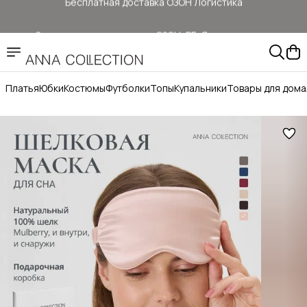
Здесь цены ниже, чем на: ОЗОН, ВБ, Яндекс маркет
Прямые продажи от ANNA COLLECTION
Платья
Юбки
Костюмы
Футболки
Топы
Купальники
Товары для дома
Официальный сайт бренда ANNA COLLECTION
Бесплатная доставка ОЗОН Логистика