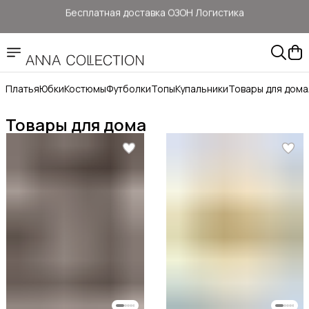
Бесплатная доставка ОЗОН Логистика
Здесь цены ниже, чем на: ОЗОН, ВБ, Яндекс маркет
Прямые продажи от ANNA Collection
Платья
Юбки
Костюмы
Футболки
Топы
Купальники
Товары для дома
Бесплатная доставка ОЗОН Логистика
Товары для дома