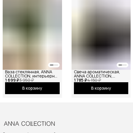
Ваза стеклянная, ANNA
Свеча ароматическая,
COLLECTION, интерьерная
ANNA COLLECTION,
1 699 ₽
для цветов, сухоцветов,
3 950 ₽
1 785 ₽
мраморная,
4 150 ₽
рифленая, большая
декоративная, для дома и
В корзину
В корзину
офиса, соевая, в подарок