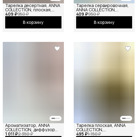
Тарелка десертная, ANNA
Тарелка сервировочная,
COLLECTION, плоская,
ANNA COLLECTION,
409 ₽
керамическая, для подачи
950 ₽
409 ₽
десертная, плоская, для
950 ₽
вторых блюд
подачи вторых блюд
В корзину
В корзину
Ароматизатор, ANNA
Тарелка плоская, ANNA
COLLECTION, диффузор
COLLECTION,
1 011 ₽
для дома и офиса
2 350 ₽
495 ₽
керамическая,
1 150 ₽