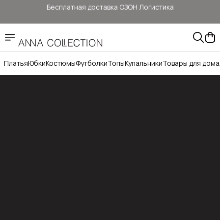
Бесплатная доставка ОЗОН Логистика
Здесь цены ниже, чем на: ОЗОН, ВБ, Яндекс маркет
Прямые продажи от ANNA COLLECTION
Платья
Юбки
Костюмы
Футболки
Топы
Купальники
Товары для дома
Официальный сайт бренда ANNA COLLECTION
Бесплатная доставка ОЗОН Логистика