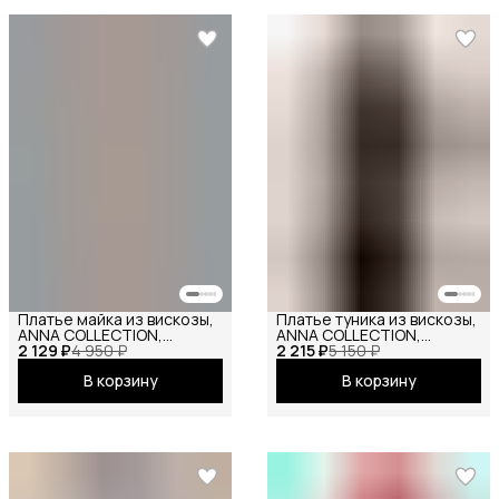
Платье майка из вискозы,
Платье туника из вискозы,
ANNA COLLECTION,
ANNA COLLECTION,
2 129 ₽
сарафан офисный, на
4 950 ₽
2 215 ₽
вечернее праздничное
5 150 ₽
бретелях, базовое
повседневное офисное
В корзину
В корзину
вечернее праздничное
повседневное