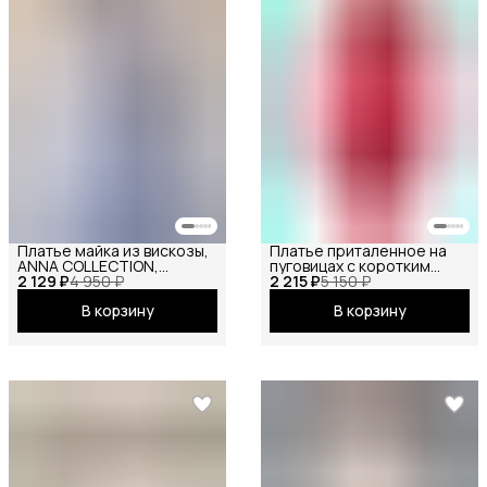
Платье майка из вискозы,
Платье приталенное на
ANNA COLLECTION,
пуговицах с коротким
2 129 ₽
сарафан офисный, на
4 950 ₽
2 215 ₽
рукавом
5 150 ₽
бретелях, базовое
В корзину
В корзину
вечернее праздничное
повседневное