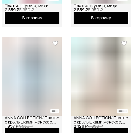
Платье-футляр, миди
Платье-футляр, миди
2 559 ₽
5 950 ₽
2 559 ₽
5 950 ₽
В корзину
В корзину
ANNA COLLECTION/ Платье
ANNA COLLECTION/ Платье
с крылышками женское,
с крылышками женское,
1 957 ₽
платье вечернее,
4 550 ₽
2 129 ₽
платье вечернее,
4 950 ₽
нарядное, атласное,
нарядное, атласное,