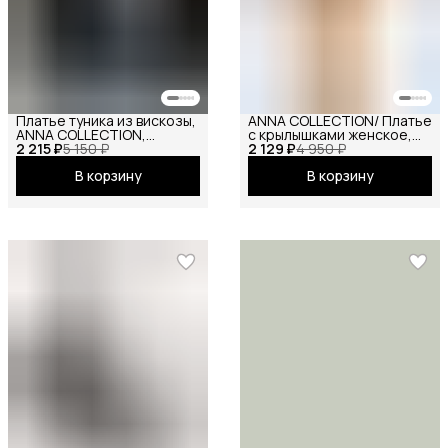
Платье туника из вискозы,
ANNA COLLECTION/ Платье
ANNA COLLECTION,
с крылышками женское,
2 215 ₽
вечернее праздничное
5 150 ₽
2 129 ₽
платье вечернее,
4 950 ₽
повседневное офисное
нарядное, атласное,
В корзину
В корзину
шёлковое, на праздник