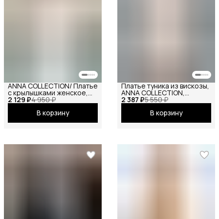
ANNA COLLECTION/ Платье
Платье туника из вискозы,
с крылышками женское,
ANNA COLLECTION,
2 129 ₽
платье вечернее,
4 950 ₽
2 387 ₽
вечернее праздничное
5 550 ₽
нарядное, атласное,
повседневное офисное
В корзину
В корзину
шёлковое, на праздник