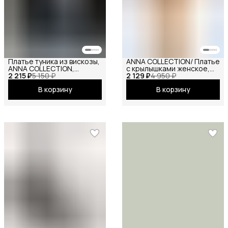
Платье туника из вискозы,
ANNA COLLECTION/ Платье
ANNA COLLECTION,
с крылышками женское,
2 215 ₽
вечернее праздничное
5 150 ₽
2 129 ₽
платье вечернее,
4 950 ₽
повседневное офисное
нарядное, атласное,
В корзину
В корзину
шёлковое, на праздник