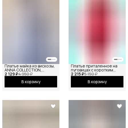
Платье майка из вискозы,
Платье приталенное на
ANNA COLLECTION,
пуговицах с коротким
2 129 ₽
сарафан офисный, на
4 950 ₽
2 215 ₽
рукавом
5 150 ₽
бретелях, базовое
В корзину
В корзину
вечернее праздничное
повседневное