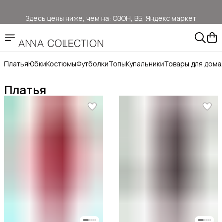
Здесь цены ниже, чем на: ОЗОН, ВБ, Яндекс маркет
Прямые продажи от ANNA Collection
Бесплатная доставка ОЗОН Логистика
Платья
Юбки
Костюмы
Футболки
Топы
Купальники
Товары для дома
Платья