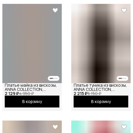
Платье майка из вискозы,
Платье туника из вискозы,
ANNA COLLECTION,
ANNA COLLECTION,
2 129 ₽
сарафан офисный, на
4 950 ₽
2 215 ₽
вечернее праздничное
5 150 ₽
бретелях, базовое
повседневное офисное
В корзину
В корзину
вечернее праздничное
повседневное