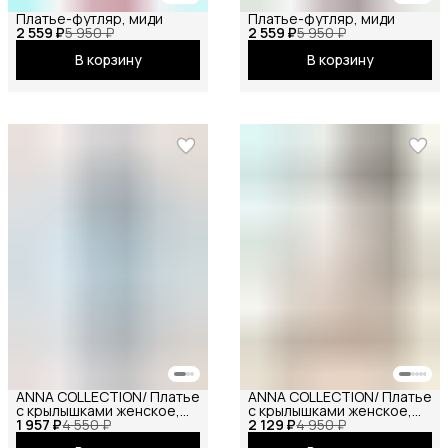
Платье-футляр, миди
Платье-футляр, миди
2 559 ₽
5 950 ₽
2 559 ₽
5 950 ₽
В корзину
В корзину
ANNA COLLECTION/ Платье
ANNA COLLECTION/ Платье
с крылышками женское,
с крылышками женское,
1 957 ₽
платье вечернее,
4 550 ₽
2 129 ₽
платье вечернее,
4 950 ₽
нарядное, атласное,
нарядное, атласное,