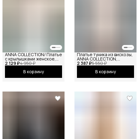
ANNA COLLECTION/ Платье
Платье туника из вискозы,
с крылышками женское,
ANNA COLLECTION,
2 129 ₽
платье вечернее,
4 950 ₽
2 387 ₽
вечернее праздничное
5 550 ₽
нарядное, атласное,
повседневное офисное
В корзину
В корзину
шёлковое, на праздник