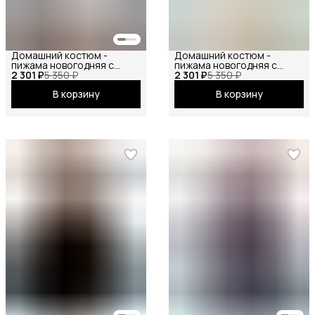
Домашний костюм -
Домашний костюм -
пижама новогодняя с
пижама новогодняя с
2 301 ₽
рубашкой и шортами на
5 350 ₽
2 301 ₽
рубашкой и шортами на
5 350 ₽
резинке, пижама ANNA
резинке, пижама ANNA
В корзину
В корзину
COLLECTION от маленьких
COLLECTION от маленьких
до больших размеров, для
до больших размеров, для
беременных
беременных