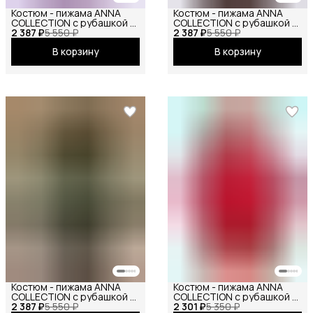
Костюм - пижама ANNA
Костюм - пижама ANNA
COLLECTION с рубашкой и
COLLECTION с рубашкой и
2 387 ₽
штанами из муслина
5 550 ₽
2 387 ₽
шортами на резинке, из
5 550 ₽
(100% хлопок), на резинке
муслина (100% хлопок), от
В корзину
В корзину
от маленьких до больших
маленьких до больших
размеров
размеров
Костюм - пижама ANNA
Костюм - пижама ANNA
COLLECTION с рубашкой и
COLLECTION с рубашкой и
2 387 ₽
шортами на резинке, из
5 550 ₽
2 301 ₽
шортами на резинке, из
5 350 ₽