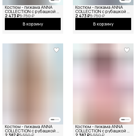
Костюм - пижама ANNA
Костюм - пижама ANNA
COLLECTION с рубашкой и
COLLECTION с рубашкой и
2 473 ₽
штанами из муслина
5 750 ₽
2 473 ₽
штанами из муслина
5 750 ₽
(100% хлопок), на резинке
(100% хлопок), на резинке
В корзину
В корзину
от маленьких до больших
от маленьких до больших
размеров
размеров
Костюм - пижама ANNA
Костюм - пижама ANNA
COLLECTION с рубашкой и
COLLECTION с рубашкой и
2 387 ₽
шортами на резинке, из
5 550 ₽
2 387 ₽
шортами на резинке, из
5 550 ₽