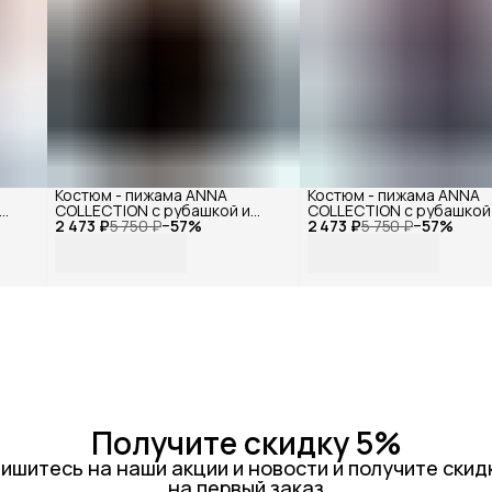
Костюм - пижама ANNA
Костюм - пижама ANNA
COLLECTION с рубашкой и
COLLECTION с рубашкой
%
2 473 ₽
штанами из муслина (100%
5 750 ₽
−
57
%
2 473 ₽
штанами из муслина (1
5 750 ₽
−
57
%
хлопок), на резинке от
хлопок), на резинке от
маленьких до больших
маленьких до больших
размеров
размеров
Получите скидку 5%
ишитесь на наши акции и новости и получите скид
на первый заказ