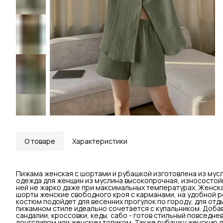
О товаре
Характеристики
Пижама женская с шортами и рубашкой изготовлена из мусл
одежда для женщин из муслина высокопрочная, износостойк
ней не жарко даже при максимальных температурах. Женск
шорты женские свободного кроя с карманами, на удобной р
костюм подойдет для весенних прогулок по городу, для отд
пижамном стиле идеально сочетается с купальником. Доба
сандалии, кроссовки, кеды, сабо - готов стильный повседн
лонгсливом или женским топиком. Также рубашку женскую 