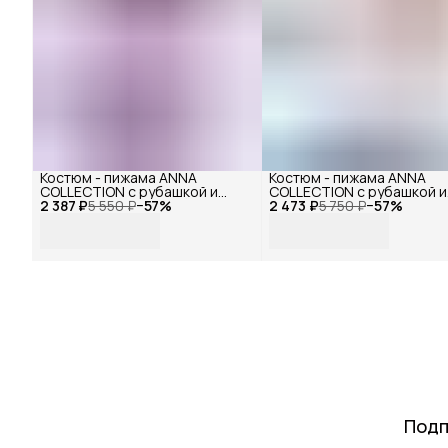
Костюм - пижама ANNA
Костюм - пижама ANNA
COLLECTION с рубашкой и
COLLECTION с рубашкой и
2 387 ₽
штанами из муслина (100%
5 550 ₽
−
57
%
2 473 ₽
штанами из муслина (100
5 750 ₽
−
57
%
хлопок), на резинке от
хлопок), на резинке от
маленьких до больших
маленьких до больших
размеров
размеров
Подп