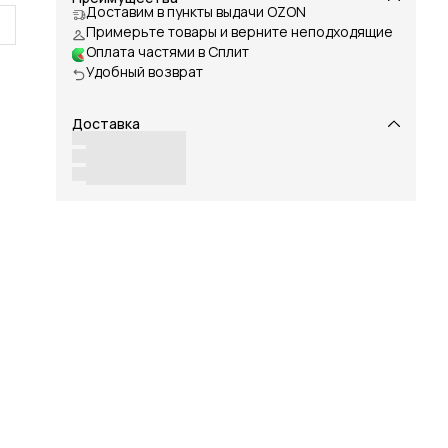
Доставим в пункты выдачи OZON
Примерьте товары и верните неподходящие
Оплата частями в Сплит
Удобный возврат
о
Доставка
о
або
но
ку