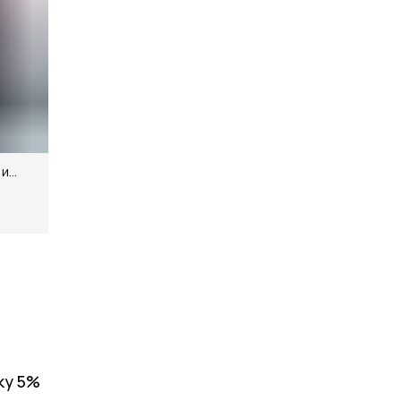
 и
00%
ку 5%