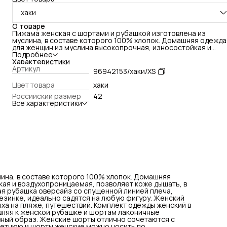
хаки
О товаре
Пижама женская с шортами и рубашкой изготовлена из
муслина, в составе которого 100% хлопок. Домашняя одежда
для женщин из муслина высокопрочная, износостойкая и
воздухопроницаемая, позволяет коже дышать, в ней не жарк
Подробнее
даже при максимальных температурах. Женская рубашка
Характеристики
оверсайз со спущенной линией плеча, шорты женские
Артикул
96942153/хаки/XS
свободного кроя с карманами, на удобной резинке, идеальн
садятся на любую фигуру. Женский костюм подойдет для
Цвет товара
хаки
весенних прогулок по городу, для отдыха на пляже,
Российский размер
42
путешествий. Комплект одежды женский в пижамном стиле
Все характеристики
идеально сочетается с купальником. Добавляя к женской
рубашке и шортам лаконичные сандалии, кроссовки, кеды, с
- готов стильный повседневный образ. Женские шорты отлич
сочетаются с лонгсливом или женским топиком. Также рубаш
женскую летнюю и шорты женские можно носить по
раздельности, создавая множество различных образов.
Костюм для дома женский подходит для девушек, женщин,
подростков, беременных и молодых мам! Женская пижама
отлично подойдет как для весны, лета, так же и как подарок
подруге, маме, жене, любимой, сестре.
ина, в составе которого 100% хлопок. Домашняя
ая и воздухопроницаемая, позволяет коже дышать, в
ая рубашка оверсайз со спущенной линией плеча,
езинке, идеально садятся на любую фигуру. Женский
ыха на пляже, путешествий. Комплект одежды женский в
вляя к женской рубашке и шортам лаконичные
евный образ. Женские шорты отлично сочетаются с
летнюю и шорты женские можно носить по