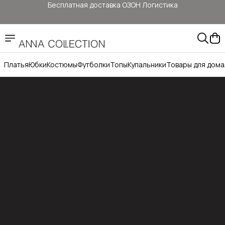
Бесплатная доставка ОЗОН Логистика
Здесь цены ниже, чем на: ОЗОН, ВБ, Яндекс маркет
Прямые продажи от ANNA Collection
Платья
Юбки
Костюмы
Футболки
Топы
Купальники
Товары для дома
Бесплатная доставка ОЗОН Логистика