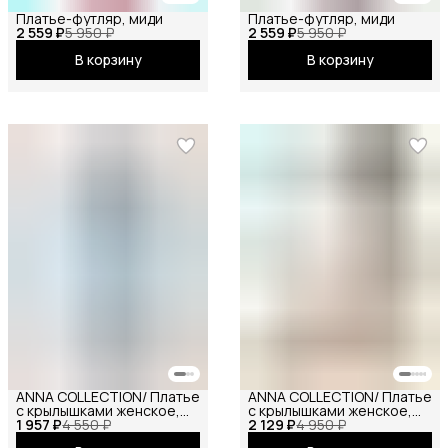
Платье-футляр, миди
Платье-футляр, миди
2 559 ₽
5 950 ₽
2 559 ₽
5 950 ₽
В корзину
В корзину
ANNA COLLECTION/ Платье
ANNA COLLECTION/ Платье
с крылышками женское,
с крылышками женское,
1 957 ₽
платье вечернее,
4 550 ₽
2 129 ₽
платье вечернее,
4 950 ₽
нарядное, атласное,
нарядное, атласное,