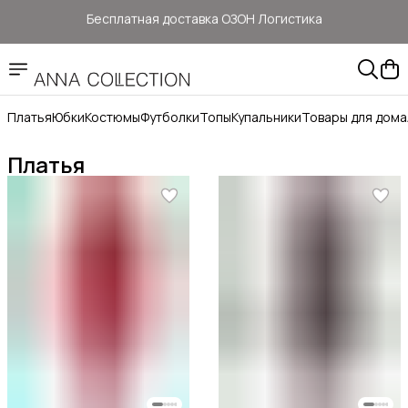
Бесплатная доставка ОЗОН Логистика
Здесь цены ниже, чем на: ОЗОН, ВБ, Яндекс маркет
Прямые продажи от ANNA COLLECTION
Платья
Юбки
Костюмы
Футболки
Топы
Купальники
Товары для дома
Официальный сайт бренда ANNA COLLECTION
Платья
Бесплатная доставка ОЗОН Логистика