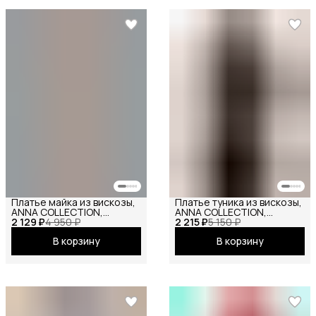
Платье майка из вискозы,
Платье туника из вискозы,
ANNA COLLECTION,
ANNA COLLECTION,
2 129 ₽
сарафан офисный, на
4 950 ₽
2 215 ₽
вечернее праздничное
5 150 ₽
бретелях, базовое
повседневное офисное
В корзину
В корзину
вечернее праздничное
повседневное