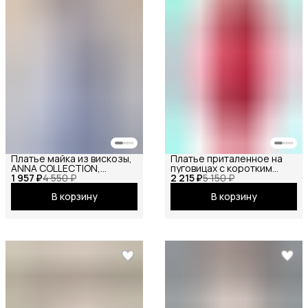
Платье майка из вискозы,
Платье приталенное на
ANNA COLLECTION,
пуговицах с коротким
1 957 ₽
сарафан офисный, на
4 550 ₽
2 215 ₽
рукавом
5 150 ₽
бретелях, базовое
В корзину
В корзину
вечернее праздничное
повседневное