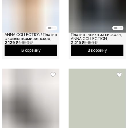
ANNA COLLECTION/ Платье
Платье туника из вискозы,
с крылышками женское,
ANNA COLLECTION,
2 129 ₽
платье вечернее,
4 950 ₽
2 215 ₽
вечернее праздничное
5 150 ₽
нарядное, атласное,
повседневное офисное
В корзину
В корзину
шёлковое, на праздник