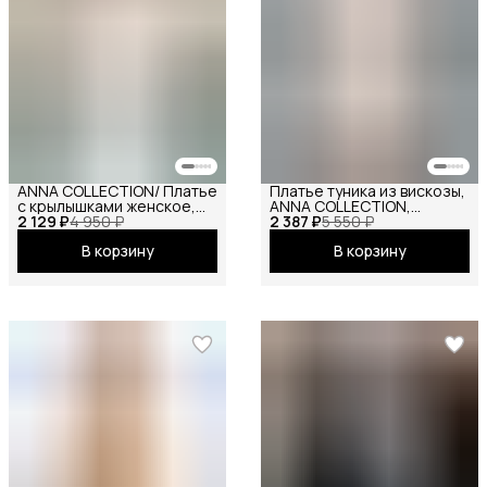
ANNA COLLECTION/ Платье
Платье туника из вискозы,
с крылышками женское,
ANNA COLLECTION,
2 129 ₽
платье вечернее,
4 950 ₽
2 387 ₽
вечернее праздничное
5 550 ₽
нарядное, атласное,
повседневное офисное
В корзину
В корзину
шёлковое, на праздник