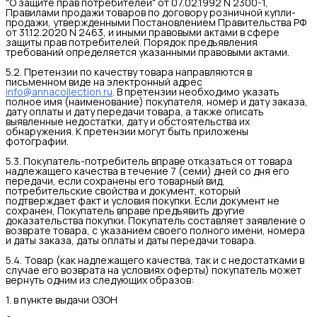
"О защите прав потребителей" от 07.02.1992 N 2300-1,
Правилами продажи товаров по договору розничной купли-
продажи, утвержденными Постановлением Правительства РФ
от 31.12.2020 N 2463, и иными правовыми актами в сфере
защиты прав потребителей. Порядок предъявления
требований определяется указанными правовыми актами.
5.2. Претензии по качеству товара направляются в
письменном виде на электронный адрес
info@annacollection.ru
. В претензии необходимо указать
полное имя (наименование) покупателя, номер и дату заказа,
дату оплаты и дату передачи товара, а также описать
выявленные недостатки, дату и обстоятельства их
обнаружения. К претензии могут быть приложены
фотографии.
5.3. Покупатель-потребитель вправе отказаться от товара
надлежащего качества в течение 7 (семи) дней со дня его
передачи, если сохранены его товарный вид,
потребительские свойства и документ, который
подтверждает факт и условия покупки. Если документ не
сохранен, Покупатель вправе предъявить другие
доказательства покупки. Покупатель составляет заявление о
возврате товара, с указанием своего полного имени, номера
и даты заказа, даты оплаты и даты передачи товара.
5.4. Товар (как надлежащего качества, так и с недостатками в
случае его возврата на условиях оферты) покупатель может
вернуть одним из следующих образов:
1. в пункте выдачи ОЗОН