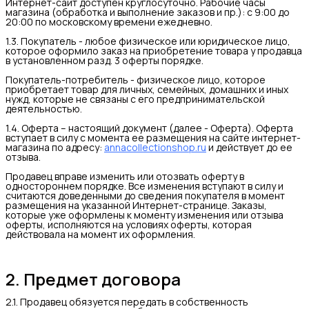
Интернет-сайт доступен круглосуточно. Рабочие часы
магазина (обработка и выполнение заказов и пр.): с 9:00 до
20:00 по московскому времени ежедневно.
1.3. Покупатель - любое физическое или юридическое лицо,
которое оформило заказ на приобретение товара у продавца
в установленном разд. 3 оферты порядке.
Покупатель-потребитель - физическое лицо, которое
приобретает товар для личных, семейных, домашних и иных
нужд, которые не связаны с его предпринимательской
деятельностью.
1.4. Оферта – настоящий документ (далее - Оферта). Оферта
вступает в силу с момента ее размещения на сайте интернет-
магазина по адресу:
annacollectionshop.ru
и действует до ее
отзыва.
Продавец вправе изменить или отозвать оферту в
одностороннем порядке. Все изменения вступают в силу и
считаются доведенными до сведения покупателя в момент
размещения на указанной Интернет-странице. Заказы,
которые уже оформлены к моменту изменения или отзыва
оферты, исполняются на условиях оферты, которая
действовала на момент их оформления.
2. Предмет договора
2.1. Продавец обязуется передать в собственность