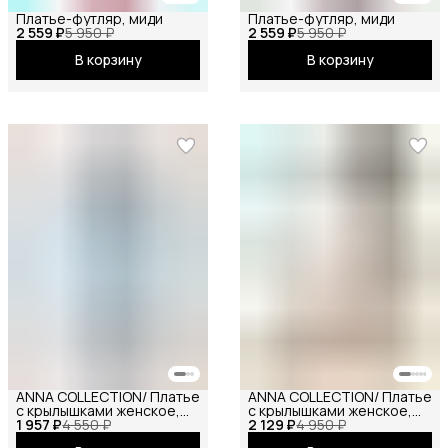
Платье-футляр, миди
Платье-футляр, миди
2 559 ₽
5 950 ₽
2 559 ₽
5 950 ₽
В корзину
В корзину
ANNA COLLECTION/ Платье
ANNA COLLECTION/ Платье
с крылышками женское,
с крылышками женское,
1 957 ₽
платье вечернее,
4 550 ₽
2 129 ₽
платье вечернее,
4 950 ₽
нарядное, атласное,
нарядное, атласное,