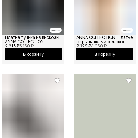
Платье туника из вискозы,
ANNA COLLECTION/ Платье
ANNA COLLECTION,
с крылышками женское,
2 215 ₽
вечернее праздничное
5 150 ₽
2 129 ₽
платье вечернее,
4 950 ₽
повседневное офисное
нарядное, атласное,
В корзину
В корзину
шёлковое, на праздник