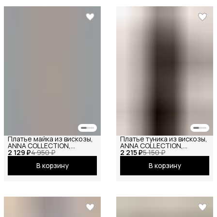
Платье майка из вискозы,
Платье туника из вискозы,
ANNA COLLECTION,
ANNA COLLECTION,
2 129 ₽
сарафан офисный, на
4 950 ₽
2 215 ₽
вечернее праздничное
5 150 ₽
бретелях, базовое
повседневное офисное
В корзину
В корзину
вечернее праздничное
повседневное