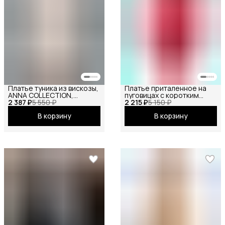
Платье туника из вискозы,
Платье приталенное на
ANNA COLLECTION,
пуговицах с коротким
2 387 ₽
вечернее праздничное
5 550 ₽
2 215 ₽
рукавом
5 150 ₽
повседневное офисное
В корзину
В корзину