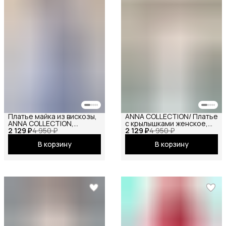
Платье майка из вискозы,
ANNA COLLECTION/ Платье
ANNA COLLECTION,
с крылышками женское,
2 129 ₽
сарафан офисный, на
4 950 ₽
2 129 ₽
платье вечернее,
4 950 ₽
бретелях, базовое
нарядное, атласное,
В корзину
В корзину
вечернее праздничное
шёлковое, на праздник
повседневное