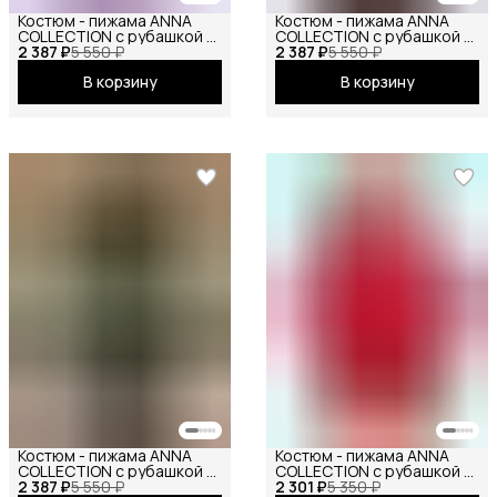
Костюм - пижама ANNA
Костюм - пижама ANNA
COLLECTION с рубашкой и
COLLECTION с рубашкой и
2 387 ₽
штанами из муслина
5 550 ₽
2 387 ₽
шортами на резинке, из
5 550 ₽
(100% хлопок), на резинке
муслина (100% хлопок), от
В корзину
В корзину
от маленьких до больших
маленьких до больших
размеров
размеров
Костюм - пижама ANNA
Костюм - пижама ANNA
COLLECTION с рубашкой и
COLLECTION с рубашкой и
2 387 ₽
шортами на резинке, из
5 550 ₽
2 301 ₽
шортами на резинке, из
5 350 ₽