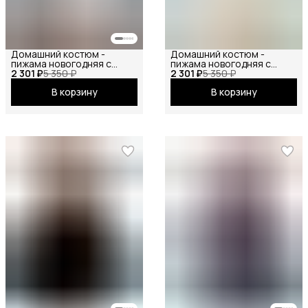
Домашний костюм -
Домашний костюм -
пижама новогодняя с
пижама новогодняя с
2 301 ₽
рубашкой и шортами на
5 350 ₽
2 301 ₽
рубашкой и шортами на
5 350 ₽
резинке, пижама ANNA
резинке, пижама ANNA
В корзину
В корзину
COLLECTION от маленьких
COLLECTION от маленьких
до больших размеров, для
до больших размеров, для
беременных
беременных