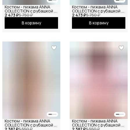
Костюм - пижама ANNA
Костюм - пижама ANNA
COLLECTION с рубашкой и
COLLECTION с рубашкой и
2 473 ₽
штанами из муслина
5 750 ₽
2 473 ₽
штанами из муслина
5 750 ₽
(100% хлопок), на резинке
(100% хлопок), на резинке
В корзину
В корзину
от маленьких до больших
от маленьких до больших
размеров
размеров
Костюм - пижама ANNA
Костюм - пижама ANNA
COLLECTION с рубашкой и
COLLECTION с рубашкой и
2 387 ₽
шортами на резинке, из
5 550 ₽
2 387 ₽
шортами на резинке, из
5 550 ₽