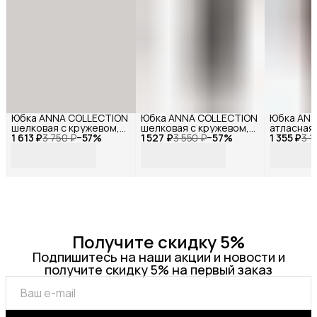
Юбка ANNA COLLECTION
Юбка ANNA COLLECTION
Юбка ANN
шелковая с кружевом,
шелковая с кружевом,
атласная
1 613 ₽
весенняя, праздничная,
3 750 ₽
−
57
%
1 527 ₽
весенняя, праздничная,
3 550 ₽
−
57
%
1 355 ₽
резинке
3 1
офисная, школьная на
офисная, школьная на
резинке миди,
резинке миди, черный
молочный
Получите скидку 5%
Подпишитесь на наши акции и новости и
получите скидку 5% на первый заказ