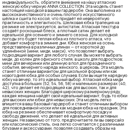
индивидуальность, обратите внимание на нашу атласную
женскую юбку черную ANNA COLLECTION. Эта модель станет
настоящей находкой в вашем гардеробе. Она выполнена из
высококачественного и очень плотного искусственного
шёлка и сшита по косой, что придаёт ей невероятную
практичность и элегантность. Шелковая юбка трапеция на
резинке не электризуется, антистатик. Атласная текстура
создаёт роскошный блеск, а плотный сатин делает её
идеальной для осеннего и зимнего сезона. Для холодной
погоды это будет теплая юбка из плотного атласа, что
добавит комфорта в зимние дни. Юбка женская на осень
представлена в различных длинах — от короткой до
удлинённой (мини, миди, макси), что позволяет выбрать
подходящий вариант для любого случая. Вы можете выбрать
миди, до колен для офисного стиля, в школу для подростков;
мини для вечеринки или длинную в пол для праздничного
события, вечернего наряда женского, в церковь. Эта модель
станет отличным вариантом для школьной формы или как
новогодняя юбка для особых случаев. Если вы ищете нарядную
юбку на вечер, то это идеальный выбор. Атласная юбка миди
доступна в больших (52, 54, 56, 58) и маленьких размерах (40,
42), что делает её подходящей как для высоких, так и для
невысоких женщин. Благодаря широкому размерному ряду,
каждая женщина найдёт свой идеальный вариант, будь то юбки
для высоких или юбки для невысоких. Эта модель легко
впишется в ваш базовый гардероб и станет отличным выбором
для повседневной носки или как модная юбка на праздник. Эта
юбка на резинке обеспечивает комфортную посадку и
свободу движений, что делает её идеальной для активных
женщин. Независимо от того, предпочитаете ли вы оверсайз
или классический стиль, она легко сочетается с различными
блузами и аксессуарами, позволяя создавать образы на