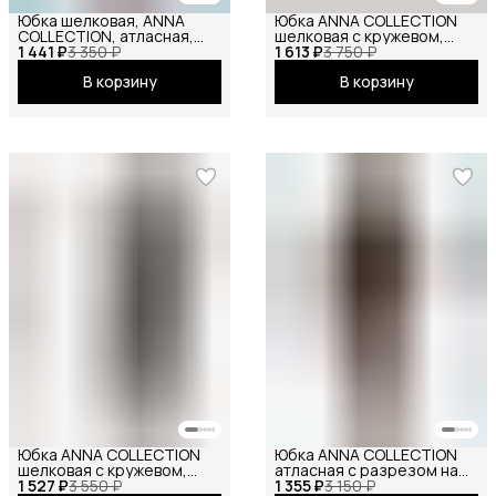
Юбка шелковая, ANNA
Юбка ANNA COLLECTION
COLLECTION, атласная,
шелковая с кружевом,
1 441 ₽
летняя, праздничная,
3 350 ₽
1 613 ₽
весенняя, праздничная,
3 750 ₽
повседневная, офисная,
офисная, школьная на
В корзину
В корзину
школьная на резинке миди
резинке миди, молочный
фиолетовый
Юбка ANNA COLLECTION
Юбка ANNA COLLECTION
шелковая с кружевом,
атласная с разрезом на
1 527 ₽
весенняя, праздничная,
3 550 ₽
1 355 ₽
резинке
3 150 ₽