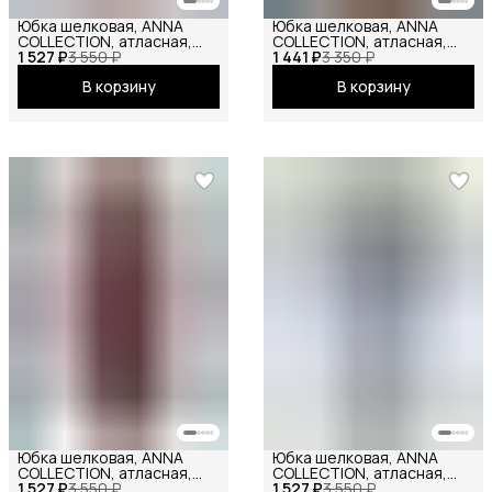
Юбка шелковая, ANNA
Юбка шелковая, ANNA
COLLECTION, атласная,
COLLECTION, атласная,
1 527 ₽
весенняя, праздничная,
3 550 ₽
1 441 ₽
весенняя, праздничная,
3 350 ₽
повседневная, офисная,
повседневная, офисная,
В корзину
В корзину
школьная на резинке
школьная на резинке мини
макси хаки
терракотовый
Юбка шелковая, ANNA
Юбка шелковая, ANNA
COLLECTION, атласная,
COLLECTION, атласная,
1 527 ₽
весенняя, праздничная,
3 550 ₽
1 527 ₽
весенняя, праздничная,
3 550 ₽