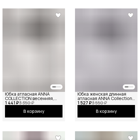
Юбка атласная ANNA
Юбка женская длинная
COLLECTION весенняя,
атласная ANNA Collection
1 441 ₽
весенняя, праздничная,
3 350 ₽
1 527 ₽
миди макси на резинке
3 550 ₽
повседневная, офисная,
весенняя
В корзину
В корзину
школьная на резинке
макси молочный