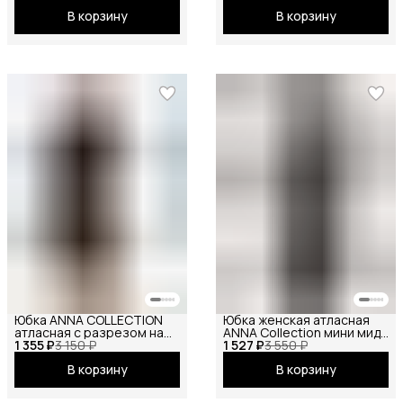
офисная, школьная на
В корзину
В корзину
резинке миди, черный
Юбка ANNA COLLECTION
Юбка женская атласная
атласная с разрезом на
ANNA Collection мини миди
1 355 ₽
резинке
3 150 ₽
1 527 ₽
макси на резинке
3 550 ₽
короткие и длинные
В корзину
В корзину