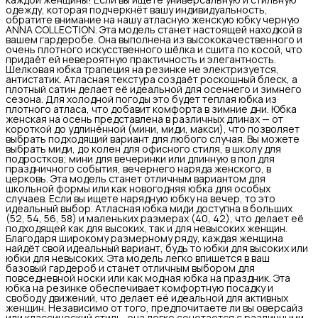
одежду, которая подчеркнёт вашу индивидуальность,
обратите внимание на нашу атласную женскую юбку черную
ANNA COLLECTION. Эта модель станет настоящей находкой в
вашем гардеробе. Она выполнена из высококачественного и
очень плотного искусственного шёлка и сшита по косой, что
придаёт ей невероятную практичность и элегантность.
Шелковая юбка трапеция на резинке не электризуется,
антистатик. Атласная текстура создаёт роскошный блеск, а
плотный сатин делает её идеальной для осеннего и зимнего
сезона. Для холодной погоды это будет теплая юбка из
плотного атласа, что добавит комфорта в зимние дни. Юбка
женская на осень представлена в различных длинах — от
короткой до удлинённой (мини, миди, макси), что позволяет
выбрать подходящий вариант для любого случая. Вы можете
выбрать миди, до колен для офисного стиля, в школу для
подростков; мини для вечеринки или длинную в пол для
праздничного события, вечернего наряда женского, в
церковь. Эта модель станет отличным вариантом для
школьной формы или как новогодняя юбка для особых
случаев. Если вы ищете нарядную юбку на вечер, то это
идеальный выбор. Атласная юбка миди доступна в больших
(52, 54, 56, 58) и маленьких размерах (40, 42), что делает её
подходящей как для высоких, так и для невысоких женщин.
Благодаря широкому размерному ряду, каждая женщина
найдёт свой идеальный вариант, будь то юбки для высоких или
юбки для невысоких. Эта модель легко впишется в ваш
базовый гардероб и станет отличным выбором для
повседневной носки или как модная юбка на праздник. Эта
юбка на резинке обеспечивает комфортную посадку и
свободу движений, что делает её идеальной для активных
женщин. Независимо от того, предпочитаете ли вы оверсайз
или классический стиль, она легко сочетается с различными