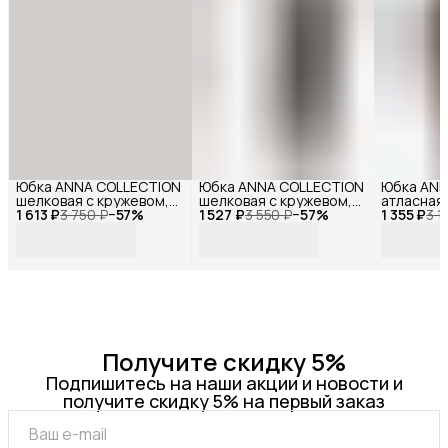
Юбка ANNA COLLECTION
Юбка ANNA COLLECTION
Юбка ANN
шелковая с кружевом,
шелковая с кружевом,
атласная
1 613 ₽
весенняя, праздничная,
3 750 ₽
−
57
%
1 527 ₽
весенняя, праздничная,
3 550 ₽
−
57
%
1 355 ₽
резинке
3 1
офисная, школьная на
офисная, школьная на
резинке миди,
резинке миди, черный
молочный
Получите скидку 5%
Подпишитесь на наши акции и новости и
получите скидку 5% на первый заказ