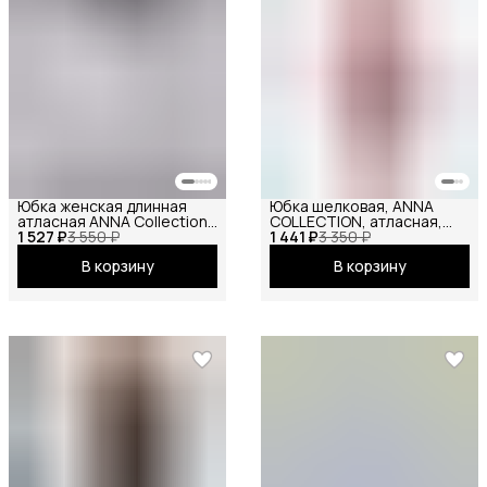
Юбка женская длинная
Юбка шелковая, ANNA
атласная ANNA Collection
COLLECTION, атласная,
1 527 ₽
миди макси на резинке
3 550 ₽
1 441 ₽
летняя, праздничная,
3 350 ₽
весенняя
повседневная, офисная,
В корзину
В корзину
школьная на резинке миди
пудровый