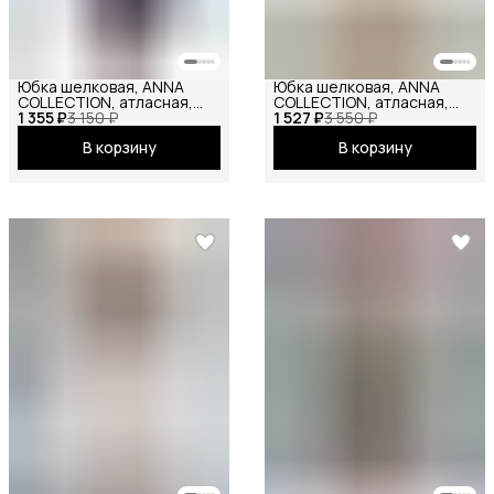
Юбка шелковая, ANNA
Юбка шелковая, ANNA
COLLECTION, атласная,
COLLECTION, атласная,
1 355 ₽
зимняя, праздничная,
3 150 ₽
1 527 ₽
весенняя, праздничная,
3 550 ₽
повседневная, офисная,
повседневная, офисная,
В корзину
В корзину
школьная на резинке мини
школьная на резинке
темно-синий
макси шампань