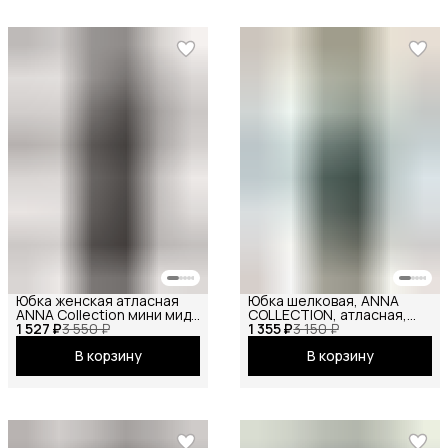
Юбка женская атласная
Юбка шелковая, ANNA
ANNA Collection мини миди
COLLECTION, атласная,
1 527 ₽
макси на резинке
3 550 ₽
1 355 ₽
летняя, праздничная,
3 150 ₽
короткие и длинные
повседневная, офисная,
В корзину
В корзину
школьная на резинке
макси изумрудный