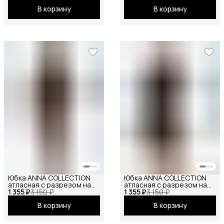
офисная, школьная на
повседневная, офисная,
В корзину
В корзину
резинке миди, черный
школьная на резинке мини
шоколадный
Юбка ANNA COLLECTION
Юбка ANNA COLLECTION
атласная с разрезом на
атласная с разрезом на
1 355 ₽
резинке
3 150 ₽
1 355 ₽
резинке
3 150 ₽
В корзину
В корзину