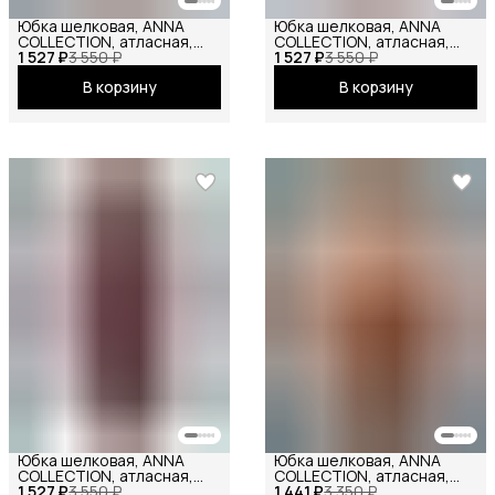
Юбка шелковая, ANNA
Юбка шелковая, ANNA
COLLECTION, атласная,
COLLECTION, атласная,
1 527 ₽
сатиновая, весенняя, на
3 550 ₽
1 527 ₽
весенняя, праздничная,
3 550 ₽
резинке, длина мини
повседневная, офисная,
В корзину
В корзину
школьная на резинке
макси хаки
Юбка шелковая, ANNA
Юбка шелковая, ANNA
COLLECTION, атласная,
COLLECTION, атласная,
1 527 ₽
весенняя, праздничная,
3 550 ₽
1 441 ₽
весенняя, праздничная,
3 350 ₽