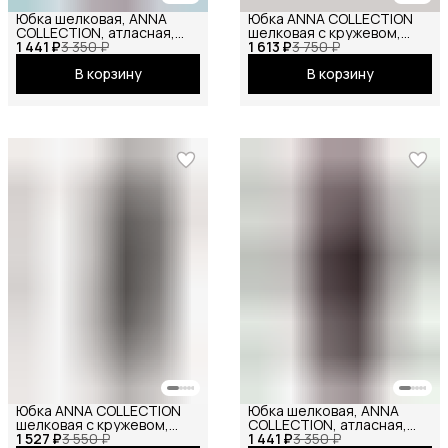
Юбка шелковая, ANNA
Юбка ANNA COLLECTION
COLLECTION, атласная,
шелковая с кружевом,
1 441 ₽
летняя, праздничная,
3 350 ₽
1 613 ₽
весенняя, праздничная,
3 750 ₽
повседневная, офисная,
офисная, школьная на
В корзину
В корзину
школьная на резинке миди
резинке миди, молочный
фиолетовый
Юбка ANNA COLLECTION
Юбка шелковая, ANNA
шелковая с кружевом,
COLLECTION, атласная,
1 527 ₽
весенняя, праздничная,
3 550 ₽
1 441 ₽
весенняя, праздничная,
3 350 ₽