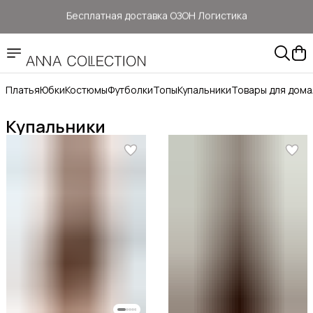
Бесплатная доставка ОЗОН Логистика
Здесь цены ниже, чем на: ОЗОН, ВБ, Яндекс маркет
Прямые продажи от ANNA Collection
Платья
Юбки
Костюмы
Футболки
Топы
Купальники
Товары для дома
Бесплатная доставка ОЗОН Логистика
Купальники