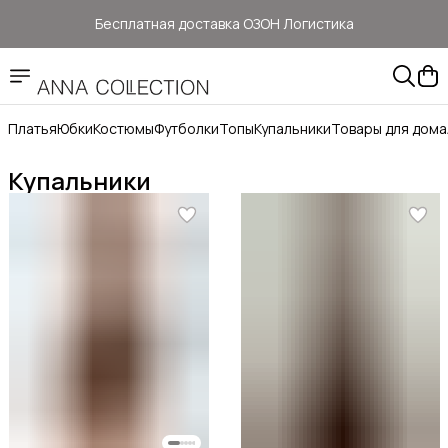
Бесплатная доставка ОЗОН Логистика
Здесь цены ниже, чем на: ОЗОН, ВБ, Яндекс маркет
Прямые продажи от ANNA Collection
Платья
Юбки
Костюмы
Футболки
Топы
Купальники
Товары для дома
Бесплатная доставка ОЗОН Логистика
Купальники