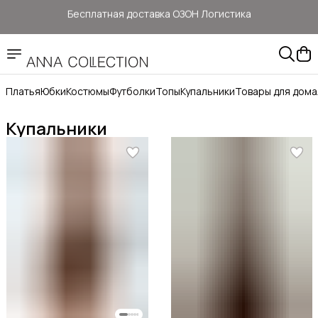
Бесплатная доставка ОЗОН Логистика
Здесь цены ниже, чем на: ОЗОН, ВБ, Яндекс маркет
Прямые продажи от ANNA Collection
Платья
Юбки
Костюмы
Футболки
Топы
Купальники
Товары для дома
Бесплатная доставка ОЗОН Логистика
Купальники