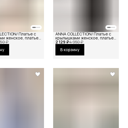
LECTION/ Платье с
ANNA COLLECTION/ Платье с
ми женское, платье
крылышками женское, платье
, нарядное,
950 ₽
2 129 ₽
вечернее, нарядное,
4 950 ₽
 шёлковое, на
атласное, шёлковое, на
ину
В корзину
праздник