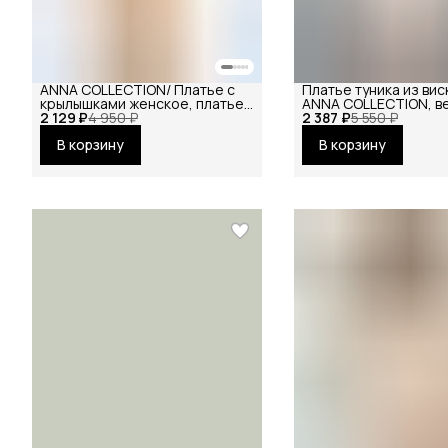
ANNA COLLECTION/ Платье с
Платье туника из вис
крылышками женское, платье
ANNA COLLECTION, в
2 129 ₽
вечернее, нарядное,
4 950 ₽
2 387 ₽
праздничное повсед
5 550 ₽
атласное, шёлковое, на
офисное
В корзину
В корзину
праздник