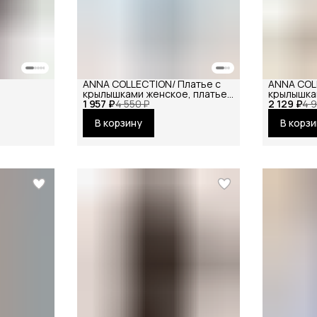
ANNA COLLECTION/ Платье с
ANNA COL
и
крылышками женское, платье
крылышка
1 957 ₽
вечернее, нарядное,
4 550 ₽
2 129 ₽
вечернее
4 
атласное, шёлковое, на
атласное,
В корзину
В корз
праздник
праздник