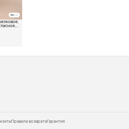
шелковое,
тласное,
 тонких
изиты
Правила возврата
Гарантия