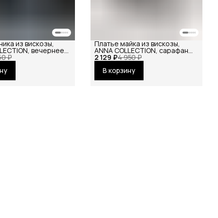
ника из вискозы,
Платье майка из вискозы,
LECTION, вечернее
ANNA COLLECTION, сарафан
ное повседневное
50 ₽
2 129 ₽
офисный, на бретелях,
4 950 ₽
базовое вечернее
ину
В корзину
праздничное повседневное