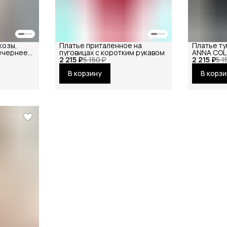
козы,
Платье приталенное на
Платье ту
ечернее
пуговицах с коротким рукавом
ANNA COL
невное
2 215 ₽
5 150 ₽
2 215 ₽
празднич
5 1
офисное
В корзину
В корз