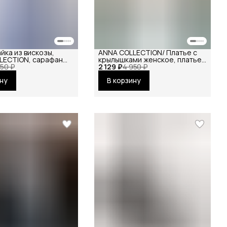
йка из вискозы,
ANNA COLLECTION/ Платье с
LECTION, сарафан
крылышками женское, платье
на бретелях,
950 ₽
2 129 ₽
вечернее, нарядное,
4 950 ₽
вечернее
атласное, шёлковое, на
ину
В корзину
ное повседневное
праздник