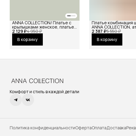
ANNA COLLECTION/ Платье с
Платье комбинация 
крылышками женское, платье
ANNA COLLECTION, а
2 129 ₽
вечернее, нарядное,
4 950 ₽
2 387 ₽
сарафан офисный, на
5 550 ₽
атласное, шёлковое, на
бретелях вечернее
В корзину
В корзину
праздник
Комфорт и стиль в каждой детали
Политика конфиденциальности
Оферта
Оплата
Доставка
Рекв