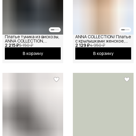
Платье туника из вискозы,
ANNA COLLECTION/ Платье
ANNA COLLECTION,
с крылышками женское,
2 215 ₽
вечернее праздничное
5 150 ₽
2 129 ₽
платье вечернее,
4 950 ₽
повседневное офисное
нарядное, атласное,
В корзину
В корзину
шёлковое, на праздник