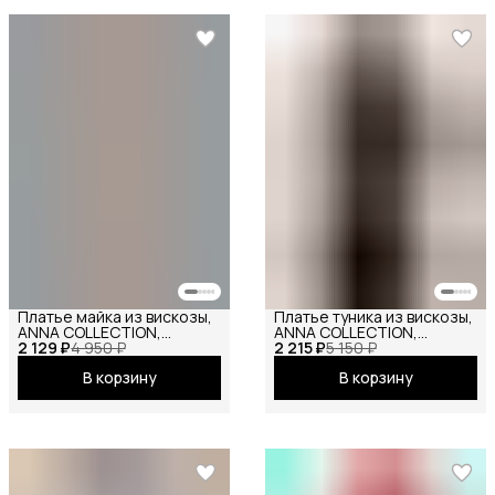
Платье майка из вискозы,
Платье туника из вискозы,
ANNA COLLECTION,
ANNA COLLECTION,
2 129 ₽
сарафан офисный, на
4 950 ₽
2 215 ₽
вечернее праздничное
5 150 ₽
бретелях, базовое
повседневное офисное
В корзину
В корзину
вечернее праздничное
повседневное