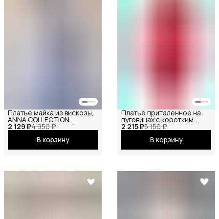
Платье майка из вискозы,
Платье приталенное на
ANNA COLLECTION,
пуговицах с коротким
2 129 ₽
сарафан офисный, на
4 950 ₽
2 215 ₽
рукавом
5 150 ₽
бретелях, базовое
В корзину
В корзину
вечернее праздничное
повседневное