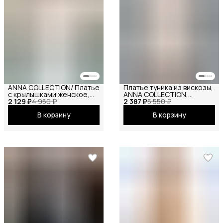
ANNA COLLECTION/ Платье
Платье туника из вискозы,
с крылышками женское,
ANNA COLLECTION,
2 129 ₽
платье вечернее,
4 950 ₽
2 387 ₽
вечернее праздничное
5 550 ₽
нарядное, атласное,
повседневное офисное
В корзину
В корзину
шёлковое, на праздник