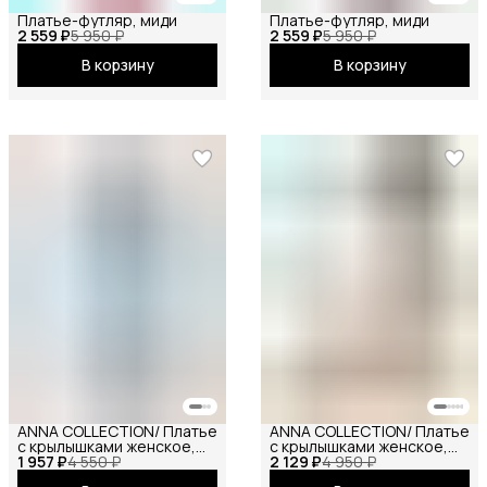
Платье-футляр, миди
Платье-футляр, миди
2 559 ₽
5 950 ₽
2 559 ₽
5 950 ₽
В корзину
В корзину
ANNA COLLECTION/ Платье
ANNA COLLECTION/ Платье
с крылышками женское,
с крылышками женское,
1 957 ₽
платье вечернее,
4 550 ₽
2 129 ₽
платье вечернее,
4 950 ₽
нарядное, атласное,
нарядное, атласное,