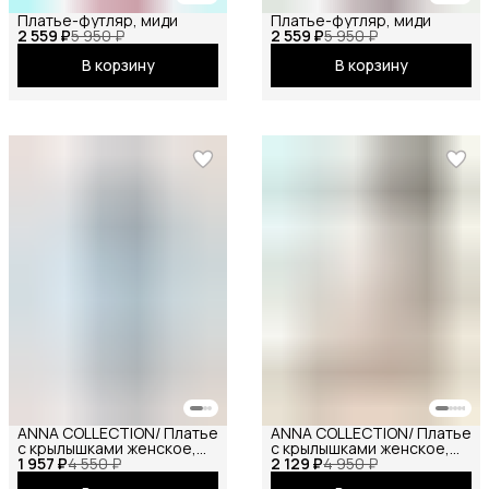
Платье-футляр, миди
Платье-футляр, миди
2 559 ₽
5 950 ₽
2 559 ₽
5 950 ₽
В корзину
В корзину
ANNA COLLECTION/ Платье
ANNA COLLECTION/ Платье
с крылышками женское,
с крылышками женское,
1 957 ₽
платье вечернее,
4 550 ₽
2 129 ₽
платье вечернее,
4 950 ₽
нарядное, атласное,
нарядное, атласное,