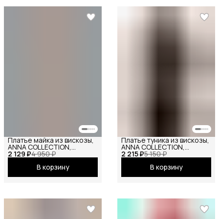
Платье майка из вискозы,
Платье туника из вискозы,
ANNA COLLECTION,
ANNA COLLECTION,
2 129 ₽
сарафан офисный, на
4 950 ₽
2 215 ₽
вечернее праздничное
5 150 ₽
бретелях, базовое
повседневное офисное
В корзину
В корзину
вечернее праздничное
повседневное