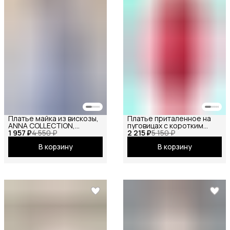
Платье майка из вискозы,
Платье приталенное на
ANNA COLLECTION,
пуговицах с коротким
1 957 ₽
сарафан офисный, на
4 550 ₽
2 215 ₽
рукавом
5 150 ₽
бретелях, базовое
В корзину
В корзину
вечернее праздничное
повседневное