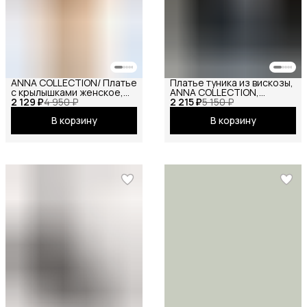
ANNA COLLECTION/ Платье
Платье туника из вискозы,
с крылышками женское,
ANNA COLLECTION,
2 129 ₽
платье вечернее,
4 950 ₽
2 215 ₽
вечернее праздничное
5 150 ₽
нарядное, атласное,
повседневное офисное
В корзину
В корзину
шёлковое, на праздник