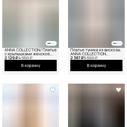
ANNA COLLECTION/ Платье
Платье туника из вискозы,
с крылышками женское,
ANNA COLLECTION,
2 129 ₽
платье вечернее,
4 950 ₽
2 387 ₽
вечернее праздничное
5 550 ₽
нарядное, атласное,
повседневное офисное
В корзину
В корзину
шёлковое, на праздник