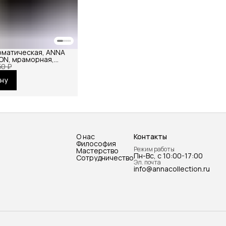
оматическая, ANNA
ON, мраморная,
ная, для дома и
50 ₽
евая, в подарок
ину
О нас
Контакты
Философия
Режим работы
Мастерство
Пн-Вс, с 10:00-17:00
Сотрудничество
Эл. почта
info@annacollection.ru