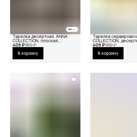
Тарелка десертная, ANNA
Тарелка сервировоч
COLLECTION, плоская,
COLLECTION, десерт
409 ₽
керамическая, для подачи
950 ₽
409 ₽
плоская, для подачи
950 ₽
вторых блюд
блюд
В корзину
В корзину