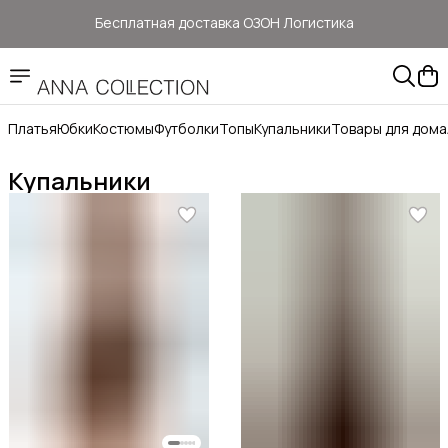
Бесплатная доставка ОЗОН Логистика
Здесь цены ниже, чем на: ОЗОН, ВБ, Яндекс маркет
Прямые продажи от ANNA Collection
Платья
Юбки
Костюмы
Футболки
Топы
Купальники
Товары для дома
Бесплатная доставка ОЗОН Логистика
Купальники