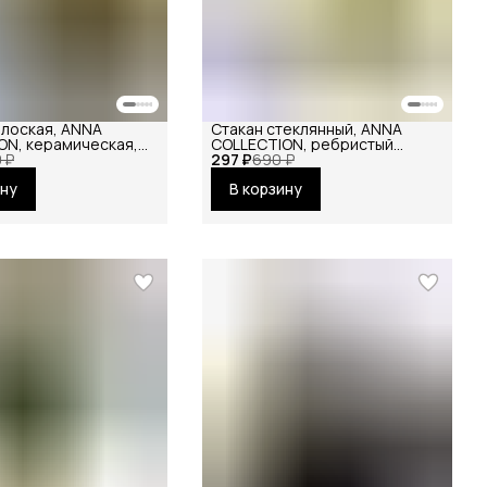
плоская, ANNA
Стакан стеклянный, ANNA
ON, керамическая,
COLLECTION, ребристый
очная, обеденная,
0 ₽
297 ₽
рифленый высокий для воды и
690 ₽
и вторых блюд,
сока для чая кофе горячих и
ину
В корзину
холодных напитков 300 мл