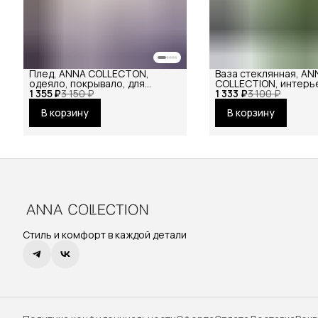
Плед, ANNA COLLECTON,
Ваза стеклянная, AN
одеяло, покрывало, для
COLLECTION, интерь
1 355 ₽
пикника, на кровать, на диван
3 150 ₽
1 333 ₽
цветов, сухоцветов,
3 100 ₽
из натурального хлопка
малая
В корзину
В корзину
Стиль и комфорт в каждой детали