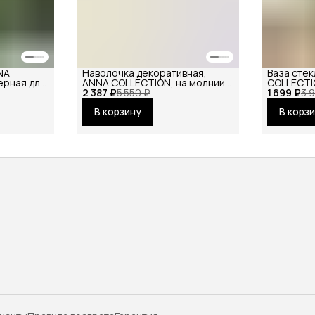
NA
Наволочка декоративная,
Ваза стек
ерная для
ANNA COLLECTION, на молнии,
COLLECTI
 рифленая,
2 387 ₽
натуральный шелк, 50х70 см в
5 550 ₽
1 699 ₽
цветов, с
3 
подарочной коробке
большая
В корзину
В корз