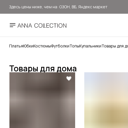
Здесь цены ниже, чем на: ОЗОН, ВБ, Яндекс маркет
Прямые продажи от ANNA Collection
Бесплатная доставка ОЗОН Логистика
Платья
Юбки
Костюмы
Футболки
Топы
Купальники
Товары для д
Товары для дома