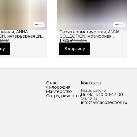
лянная, ANNA
Свеча ароматическая, ANNA
ON, интерьерная для
COLLECTION, мраморная,
ухоцветов, рифленая,
950 ₽
1 785 ₽
декоративная, для дома и
4 150 ₽
офиса, соевая, в подарок
ину
В корзину
О нас
Контакты
Философия
Режим работы
Мастерство
Пн-Вс, с 10:00-17:00
Сотрудничество
Эл. почта
info@annacollection.ru