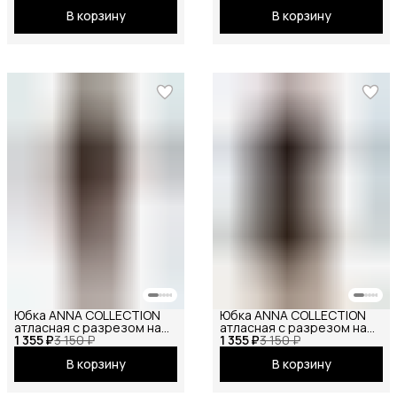
офисная, школьная на
повседневная, офисная,
В корзину
В корзину
резинке миди, черный
школьная на резинке мини
шоколадный
Юбка ANNA COLLECTION
Юбка ANNA COLLECTION
атласная с разрезом на
атласная с разрезом на
1 355 ₽
резинке
3 150 ₽
1 355 ₽
резинке
3 150 ₽
В корзину
В корзину