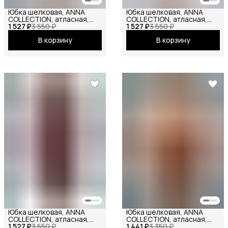
Юбка шелковая, ANNA
Юбка шелковая, ANNA
COLLECTION, атласная,
COLLECTION, атласная,
1 527 ₽
сатиновая, весенняя, на
3 550 ₽
1 527 ₽
весенняя, праздничная,
3 550 ₽
резинке, длина мини
повседневная, офисная,
В корзину
В корзину
школьная на резинке
макси хаки
Юбка шелковая, ANNA
Юбка шелковая, ANNA
COLLECTION, атласная,
COLLECTION, атласная,
1 527 ₽
весенняя, праздничная,
3 550 ₽
1 441 ₽
весенняя, праздничная,
3 350 ₽