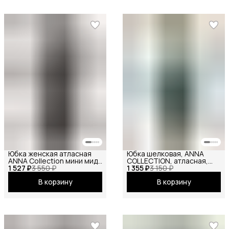
Юбка женская атласная
Юбка шелковая, ANNA
ANNA Collection мини миди
COLLECTION, атласная,
1 527 ₽
макси на резинке
3 550 ₽
1 355 ₽
летняя, праздничная,
3 150 ₽
короткие и длинные
повседневная, офисная,
В корзину
В корзину
школьная на резинке
макси изумрудный