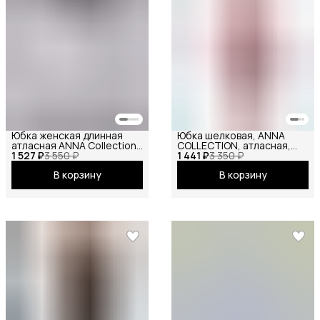
Юбка женская длинная
Юбка шелковая, ANNA
атласная ANNA Collection
COLLECTION, атласная,
1 527 ₽
миди макси на резинке
3 550 ₽
1 441 ₽
летняя, праздничная,
3 350 ₽
весенняя
повседневная, офисная,
В корзину
В корзину
школьная на резинке миди
пудровый