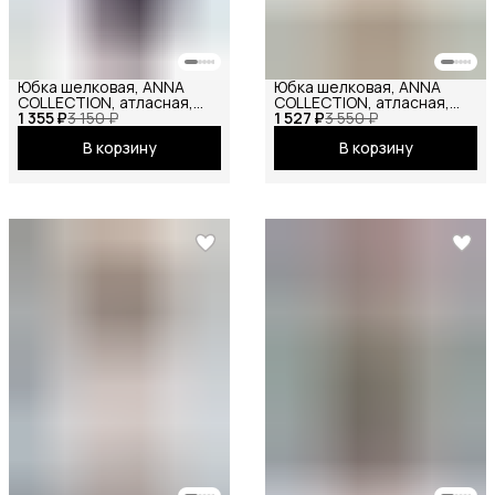
Юбка шелковая, ANNA
Юбка шелковая, ANNA
COLLECTION, атласная,
COLLECTION, атласная,
1 355 ₽
зимняя, праздничная,
3 150 ₽
1 527 ₽
весенняя, праздничная,
3 550 ₽
повседневная, офисная,
повседневная, офисная,
В корзину
В корзину
школьная на резинке мини
школьная на резинке
темно-синий
макси шампань