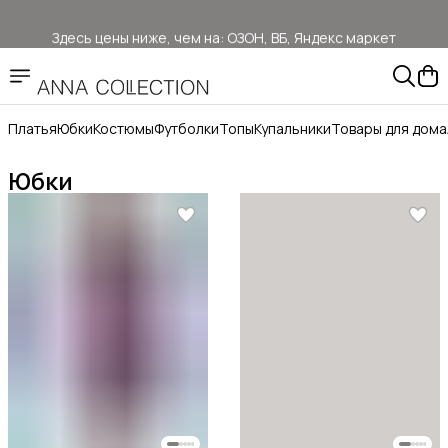
Здесь цены ниже, чем на: ОЗОН, ВБ, Яндекс маркет
Прямые продажи от ANNA COLLECTION
Официальный сайт бренда ANNA COLLECTION
Платья
Юбки
Костюмы
Футболки
Топы
Купальники
Товары для дома
Бесплатная доставка ОЗОН Логистика
Юбки