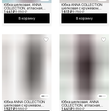
Юбка шелковая, ANNA
Юбка ANNA COLLECTION
COLLECTION, атласная,
шелковая с кружевом,
1 441 ₽
летняя, праздничная,
3 350 ₽
1 613 ₽
весенняя, праздничная,
3 750 ₽
повседневная, офисная,
офисная, школьная на
В корзину
В корзину
школьная на резинке миди
резинке миди, молочный
фиолетовый
Юбка ANNA COLLECTION
Юбка шелковая, ANNA
шелковая с кружевом,
COLLECTION, атласная,
1 527 ₽
весенняя, праздничная,
3 550 ₽
1 441 ₽
весенняя, праздничная,
3 350 ₽