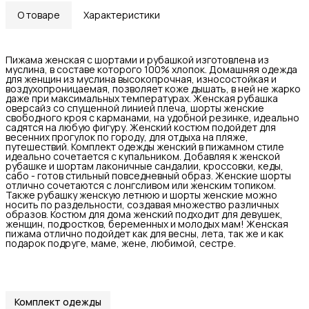
О товаре
Характеристики
Пижама женская с шортами и рубашкой изготовлена из
муслина, в составе которого 100% хлопок. Домашняя одежда
для женщин из муслина высокопрочная, износостойкая и
воздухопроницаемая, позволяет коже дышать, в ней не жарко
даже при максимальных температурах. Женская рубашка
оверсайз со спущенной линией плеча, шорты женские
свободного кроя с карманами, на удобной резинке, идеально
садятся на любую фигуру. Женский костюм подойдет для
весенних прогулок по городу, для отдыха на пляже,
путешествий. Комплект одежды женский в пижамном стиле
идеально сочетается с купальником. Добавляя к женской
рубашке и шортам лаконичные сандалии, кроссовки, кеды,
сабо - готов стильный повседневный образ. Женские шорты
отлично сочетаются с лонгсливом или женским топиком.
Также рубашку женскую летнюю и шорты женские можно
носить по раздельности, создавая множество различных
образов. Костюм для дома женский подходит для девушек,
женщин, подростков, беременных и молодых мам! Женская
пижама отлично подойдет как для весны, лета, так же и как
подарок подруге, маме, жене, любимой, сестре.
Комплект одежды