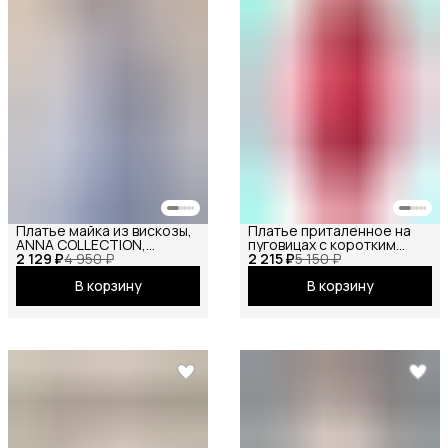
Платье майка из вискозы,
Платье приталенное на
ANNA COLLECTION,
пуговицах с коротким
2 129 ₽
сарафан офисный, на
4 950 ₽
2 215 ₽
рукавом
5 150 ₽
бретелях, базовое
В корзину
В корзину
вечернее праздничное
повседневное