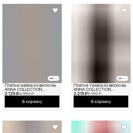
Платье майка из вискозы,
Платье туника из вискозы,
ANNA COLLECTION,
ANNA COLLECTION,
2 129 ₽
сарафан офисный, на
4 950 ₽
2 215 ₽
вечернее праздничное
5 150 ₽
бретелях, базовое
повседневное офисное
В корзину
В корзину
вечернее праздничное
повседневное