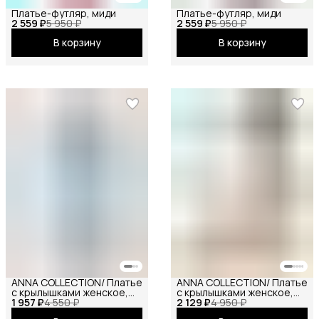
Платье-футляр, миди
Платье-футляр, миди
2 559 ₽
5 950 ₽
2 559 ₽
5 950 ₽
В корзину
В корзину
ANNA COLLECTION/ Платье
ANNA COLLECTION/ Платье
с крылышками женское,
с крылышками женское,
1 957 ₽
платье вечернее,
4 550 ₽
2 129 ₽
платье вечернее,
4 950 ₽
нарядное, атласное,
нарядное, атласное,