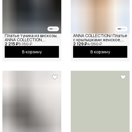
Платье туника из вискозы,
ANNA COLLECTION/ Платье
ANNA COLLECTION,
с крылышками женское,
2 215 ₽
вечернее праздничное
5 150 ₽
2 129 ₽
платье вечернее,
4 950 ₽
повседневное офисное
нарядное, атласное,
В корзину
В корзину
шёлковое, на праздник