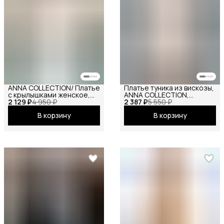
ANNA COLLECTION/ Платье
Платье туника из вискозы,
с крылышками женское,
ANNA COLLECTION,
2 129 ₽
платье вечернее,
4 950 ₽
2 387 ₽
вечернее праздничное
5 550 ₽
нарядное, атласное,
повседневное офисное
В корзину
В корзину
шёлковое, на праздник