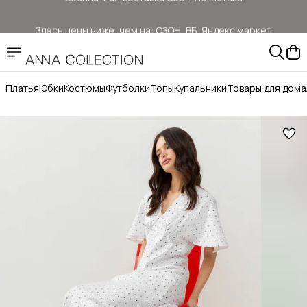
Здесь цены ниже, чем на: ОЗОН, ВБ, Яндекс маркет
Прямые продажи от ANNA COLLECTION
Официальный сайт бренда ANNA COLLECTION
Платья
Юбки
Костюмы
Футболки
Топы
Купальники
Товары для дома
Бесплатная доставка ОЗОН Логистика