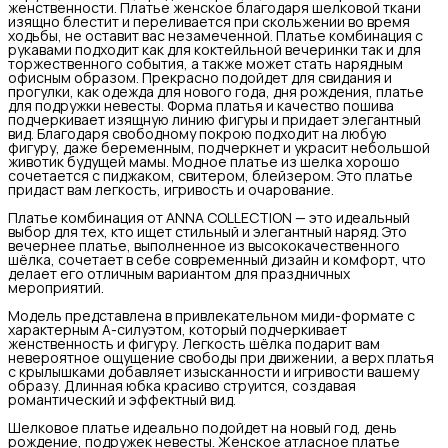
женственности. Платье женское благодаря шелковой ткани
изящно блестит и переливается при скольжении во время
ходьбы, не оставит вас незамеченной. Платье комбинация с
рукавами подходит как для коктейльной вечеринки так и для
торжественного события, а также может стать нарядным
офисным образом. Прекрасно подойдет для свидания и
прогулки, как одежда для нового года, дня рождения, платье
для подружки невесты. Форма платья и качество пошива
подчеркивает изящную линию фигуры и придает элегантный
вид. Благодаря свободному покрою подходит на любую
фигуру, даже беременным, подчеркнет и украсит небольшой
животик будущей мамы. Модное платье из шелка хорошо
сочетается с пиджаком, свитером, блейзером. Это платье
придаст вам легкость, игривость и очарование.
Платье комбинация от ANNA COLLECTION — это идеальный
выбор для тех, кто ищет стильный и элегантный наряд. Это
вечернее платье, выполненное из высококачественного
шёлка, сочетает в себе современный дизайн и комфорт, что
делает его отличным вариантом для праздничных
мероприятий.
Модель представлена в привлекательном миди-формате с
характерным А-силуэтом, который подчеркивает
женственность и фигуру. Легкость шёлка подарит вам
невероятное ощущение свободы при движении, а верх платья
с крылышками добавляет изысканности и игривости вашему
образу. Длинная юбка красиво струится, создавая
романтический и эффектный вид.
Шелковое платье идеально подойдет на новый год, день
рождение, подружек невесты. Женское атласное платье