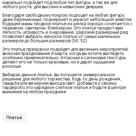
идеально подойдет под любой тип фигуры, а так же для
любого роста: для высоких и невысоких девушек.
Благодаря свободному покрою подходит на любую фигуру,
даже беременным, подчеркнет и украсит небольшой животик
будущей мамы. Модное платье из шелка хорошо сочетается с
пиджаком, свитером, блейзером. Это платье придаст вам
легкость, игривость и очарование. Широкий размерный ряд
позволяет выбрать женское платье от самых маленьких
размеров до больших размеров (50, 52).
Это платье прекрасно подойдет для весенних мероприятий,
включая празднование 8 марта, когда вы хотите выглядеть
особенно привлекательно. Атласная и сатиновая текстуры
делают его не только красивым, но и дарят ощущение
роскоши.
Выбирая данное платье, вы получаете универсальное
решение для любого торжества, будь то день рождения,
свадьба или вечерний выход в свет. Добавьте к своему
гардеробу это нарядное слитное платье и будьте в центре
внимания на любом празднике.
Платье