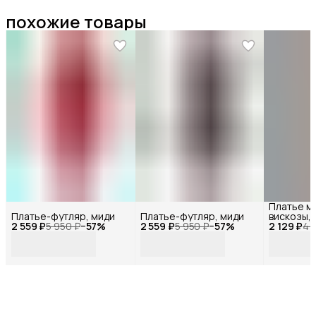
похожие товары
Платье м
Платье-футляр, миди
Платье-футляр, миди
вискозы,
2 559 ₽
5 950 ₽
−
57
%
2 559 ₽
5 950 ₽
−
57
%
2 129 ₽
COLLECTI
4 
офисный,
базовое 
празднич
повседне