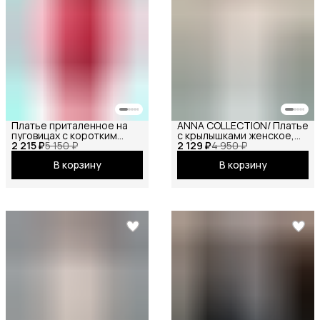
Платье приталенное на
ANNA COLLECTION/ Платье
пуговицах с коротким
с крылышками женское,
2 215 ₽
рукавом
5 150 ₽
2 129 ₽
платье вечернее,
4 950 ₽
нарядное, атласное,
В корзину
В корзину
шёлковое, на праздник