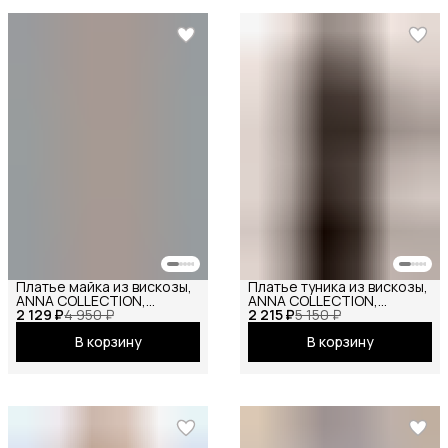
Платье майка из вискозы,
Платье туника из вискозы,
ANNA COLLECTION,
ANNA COLLECTION,
2 129 ₽
сарафан офисный, на
4 950 ₽
2 215 ₽
вечернее праздничное
5 150 ₽
бретелях, базовое
повседневное офисное
В корзину
В корзину
вечернее праздничное
повседневное