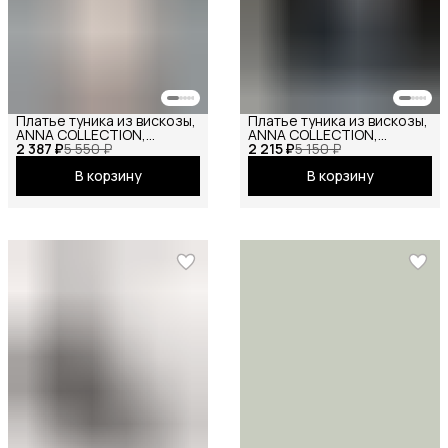
Платье туника из вискозы,
Платье туника из вискозы,
ANNA COLLECTION,
ANNA COLLECTION,
2 387 ₽
вечернее праздничное
5 550 ₽
2 215 ₽
вечернее праздничное
5 150 ₽
повседневное офисное
повседневное офисное
В корзину
В корзину