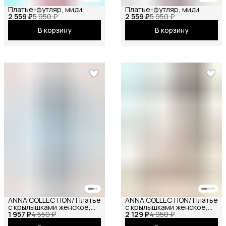
Платье-футляр, миди
Платье-футляр, миди
2 559 ₽
5 950 ₽
2 559 ₽
5 950 ₽
В корзину
В корзину
ANNA COLLECTION/ Платье
ANNA COLLECTION/ Платье
с крылышками женское,
с крылышками женское,
1 957 ₽
платье вечернее,
4 550 ₽
2 129 ₽
платье вечернее,
4 950 ₽
нарядное, атласное,
нарядное, атласное,