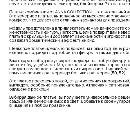
сочетается с пиджаком, свитером, блейзером. Это платье п
Платье комбинация от ANNA COLLECTION — это идеальный выб
Это вечернее платье, выполненное из высококачественного
комфорт, что делает его отличным вариантом для празднич
Модель представлена в привлекательном миди-формате с 
женственность и фигуру. Легкость шёлка подарит вам неве
платья с крылышками добавляет изысканности и игривости 
создавая романтический и эффектный вид.
Шелковое платье идеально подойдет на новый год, день ро
идеально подойдет под любой тип фигуры, а так же для любо
Благодаря свободному покрою подходит на любую фигуру, 
животик будущей мамы. Модное платье из шелка хорошо соч
придаст вам легкость, игривость и очарование. Широкий р
самых маленьких размеров до больших размеров (50, 52).
Это платье прекрасно подойдет для весенних мероприятий, 
выглядеть особенно привлекательно. Атласная и сатиновая 
ощущение роскоши.
Выбирая данное платье, вы получаете универсальное решен
свадьба или вечерний выход в свет. Добавьте к своему гард
внимания на любом празднике.