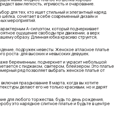
романтический и эффектный вид.
ридаст вам легкость, игривость и очарование.
Шелковое платье идеально подойдет на новый год, день
рождение, подружек невесты. Женское атласное платье
ор для тех, кто ищет стильный и элегантный наряд.
идеально подойдет под любой тип фигуры, а так же для любо
 шёлка, сочетает в себе современный дизайн и
роста: для высоких и невысоких девушек.
ных мероприятий.
Благодаря свободному покрою подходит на любую фигуру,
даже беременным, подчеркнет и украсит небольшой животи
характерным А-силуэтом, который подчеркивает
будущей мамы. Модное платье из шелка хорошо сочетается 
роятное ощущение свободы при движении, а верх
пиджаком, свитером, блейзером. Это платье придаст вам
вашему образу. Длинная юбка красиво струится,
легкость, игривость и очарование. Широкий размерный ряд
позволяет выбрать женское платье от самых маленьких
размеров до больших размеров (50, 52).
ждение, подружек невесты. Женское атласное платье
Это платье прекрасно подойдет для весенних мероприятий,
го роста: для высоких и невысоких девушек.
включая празднование 8 марта, когда вы хотите выглядеть
особенно привлекательно. Атласная и сатиновая текстуры
даже беременным, подчеркнет и украсит небольшой
делают его не только красивым, но и дарят ощущение роскош
етается с пиджаком, свитером, блейзером. Это платье
Выбирая данное платье, вы получаете универсальное решен
азмерный ряд позволяет выбрать женское платье от
для любого торжества, будь то день рождения, свадьба или
вечерний выход в свет. Добавьте к своему гардеробу это
нарядное слитное платье и будьте в центре внимания на
включая празднование 8 марта, когда вы хотите
любом празднике.
текстуры делают его не только красивым, но и дарят
ие для любого торжества, будь то день рождения,
еробу это нарядное слитное платье и будьте в центре