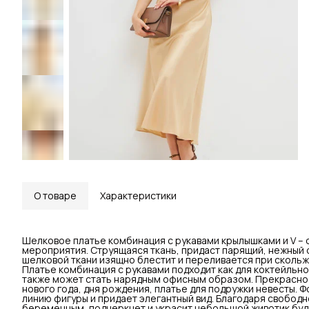
О товаре
Характеристики
Шелковое платье комбинация с рукавами крылышками и V –
мероприятия. Струящаяся ткань, придаст парящий, нежный
шелковой ткани изящно блестит и переливается при скольж
Платье комбинация с рукавами подходит как для коктейльно
также может стать нарядным офисным образом. Прекрасно п
нового года, дня рождения, платье для подружки невесты. 
линию фигуры и придает элегантный вид. Благодаря свобод
беременным, подчеркнет и украсит небольшой животик буд