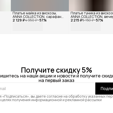
Платье майка из вискозы,
Платье туника из вискоз
ANNA COLLECTION, сарафан
ANNA COLLECTION, веч
2 129 ₽
офисный, на бретелях,
4 950 ₽
−
57
%
2 215 ₽
праздничное повседне
5 150 ₽
−
57
%
базовое вечернее
офисное
праздничное повседневное
Получите скидку 5%
ишитесь на наши акции и новости и получите скид
на первый заказ
Подпи
 «Подписаться», вы даете согласие на обработку указанных пе
в целях получения информационной и рекламной рассылки