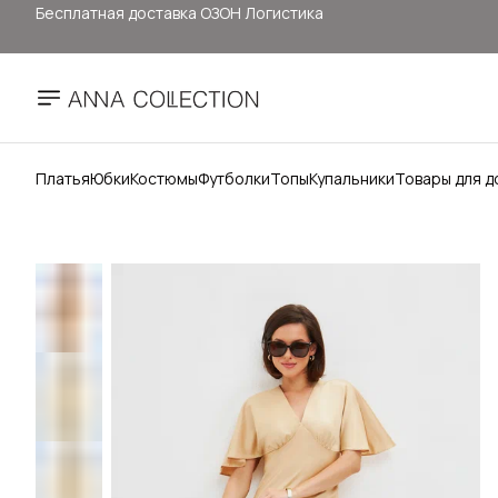
Здесь цены ниже, чем на: ОЗОН, ВБ, Яндекс маркет
Прямые продажи от ANNA COLLECTION
Официальный сайт бренда ANNA COLLECTION
Платья
Юбки
Костюмы
Футболки
Топы
Купальники
Товары для д
Бесплатная доставка ОЗОН Логистика