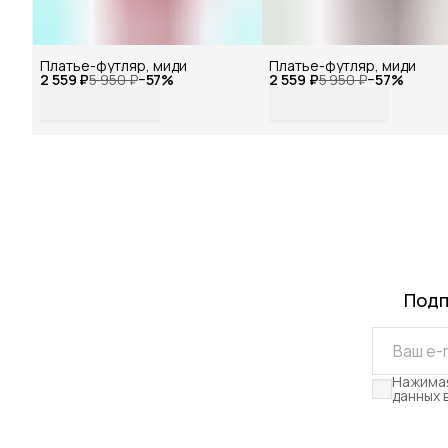
Платье-футляр, миди
Платье-футляр, миди
2 559 ₽
5 950 ₽
−
57
%
2 559 ₽
5 950 ₽
−
57
%
Подп
Нажимая
данных 